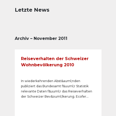
Letzte News
Archiv – November 2011
Reiseverhalten der Schweizer
Wohnbevölkerung 2010
In wiederkehrenden Abst&auml;nden
publiziert das Bundesamt f&uuml;r Statistik
relevante Daten f&uuml;r das Reiseverhalten
der Schweizer Bev&ouml;lkerung. Ecofer
&uuml;bernimmt diese Daten und stellt diese
den interessierten Kunden und Auftraggeber
per Direktlink zur Verf&uuml;gung.