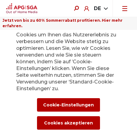
DE
Jetzt von bis zu 60% Sommerrabatt profitieren. Hier mehr
erfahren.
Auf dieser Website verwenden wir
Cookies um Ihnen das Nutzererlebnis zu
verbessern und die Website stetig zu
optimieren. Lesen Sie, wie wir Cookies
verwenden und wie Sie sie steuern
Zurück
können, indem Sie auf ’Cookie-
Einstellungen’ klicken. Wenn Sie diese
Seite weiterhin nutzen, stimmen Sie der
Die APG|SGA
Verwendung unserer ‘Standard-Cookie-
Medienstelle für
Einstellungen‘ zu.
News und
Cookie-Einstellungen
Medienmitteilunge
Cookies akzeptieren
n.