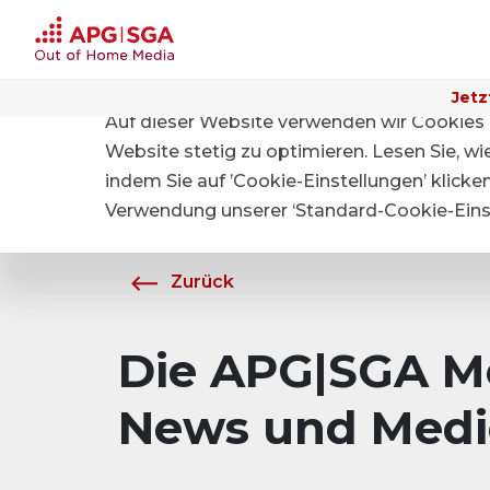
Jetz
Auf dieser Website verwenden wir Cookies 
Home
Über APG|SGA
Medien
Website stetig zu optimieren. Lesen Sie, w
indem Sie auf ’Cookie-Einstellungen’ klicke
Verwendung unserer ‘Standard-Cookie-Einst
Zurück
Die APG|SGA Me
News und Medi