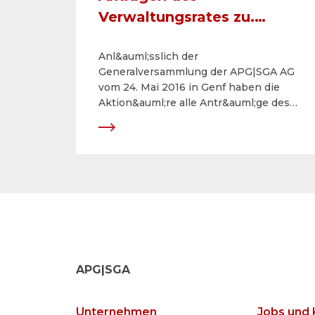
Verwaltungsrates zu.
Dividendenauszahlung von
Anl&auml;sslich der
CHF 23 pro Aktie.
Generalversammlung der APG|SGA AG
vom 24. Mai 2016 in Genf haben die
Aktion&auml;re alle Antr&auml;ge des
Verwaltungsrates deutlich
angenommen. Es wird eine Dividende
von insgesamt CHF 23 (Dividende CHF
11.50 und Sonderdividende CHF 11.50)
ausgerichtet.
APG|SGA
Unternehmen
Jobs und 