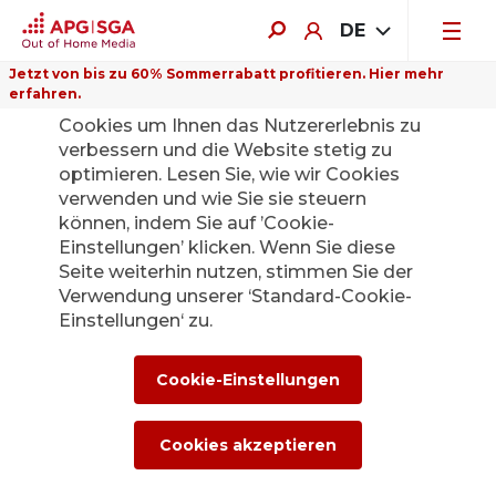
DE
Jetzt von bis zu 60% Sommerrabatt profitieren. Hier mehr
erfahren.
Auf dieser Website verwenden wir
Cookies um Ihnen das Nutzererlebnis zu
verbessern und die Website stetig zu
optimieren. Lesen Sie, wie wir Cookies
verwenden und wie Sie sie steuern
Zurück
können, indem Sie auf ’Cookie-
Einstellungen’ klicken. Wenn Sie diese
Seite weiterhin nutzen, stimmen Sie der
Die APG|SGA
Verwendung unserer ‘Standard-Cookie-
Medienstelle für
Einstellungen‘ zu.
News und
Cookie-Einstellungen
Medienmitteilunge
Cookies akzeptieren
n.