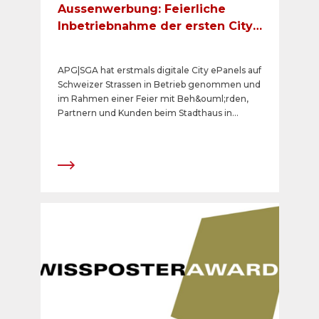
Aussenwerbung: Feierliche
Inbetriebnahme der ersten City
ePanels der Schweiz
APG|SGA hat erstmals digitale City ePanels auf
Schweizer Strassen in Betrieb genommen und
im Rahmen einer Feier mit Beh&ouml;rden,
Partnern und Kunden beim Stadthaus in
Winterthur eingeweiht. Die acht 72-Zoll-
Werbetr&auml;ger in Full-HD-Qualit&auml;t
sind auf dem neusten technologischen Stand
und bilden das erste homogene, digitale
Netzangebot auf&nbsp; dem &ouml;ffentlichen
Grund. Damit werden neue Massst&auml;be in
Bezug auf qualitativ hochstehende, animierte
Werbem&ouml;glichkeiten im urbanen Raum
gesetzt. Nach der Einf&uuml;hrung von
ePanels f&uuml;r Rail, Shopping, Event, und
Mountain kann APG|SGA nun mit den City
ePanels digitale Fl&auml;chen in allen
Kommunikationsr&auml;umen anbieten.
&nbsp;