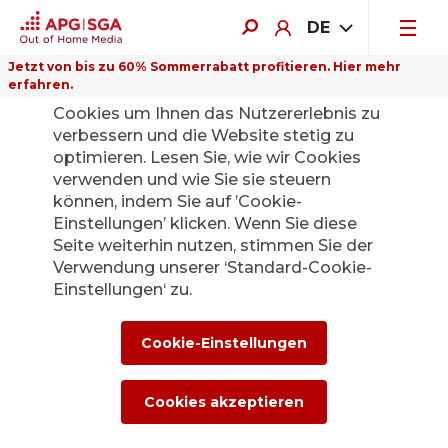
DE
Jetzt von bis zu 60% Sommerrabatt profitieren. Hier mehr
erfahren.
Auf dieser Website verwenden wir
Cookies um Ihnen das Nutzererlebnis zu
verbessern und die Website stetig zu
optimieren. Lesen Sie, wie wir Cookies
verwenden und wie Sie sie steuern
Zurück
können, indem Sie auf ’Cookie-
Einstellungen’ klicken. Wenn Sie diese
Seite weiterhin nutzen, stimmen Sie der
Die APG|SGA
Verwendung unserer ‘Standard-Cookie-
Medienstelle für
Einstellungen‘ zu.
News und
Cookie-Einstellungen
Medienmitteilunge
Cookies akzeptieren
n.