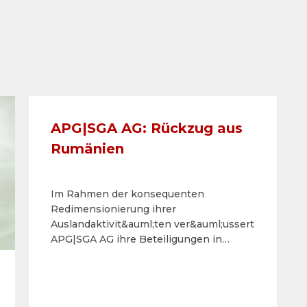
APG|SGA AG: Rückzug aus
Rumänien
Im Rahmen der konsequenten
Redimensionierung ihrer
Auslandaktivit&auml;ten ver&auml;ussert
APG|SGA AG ihre Beteiligungen in
Rum&auml;nien.