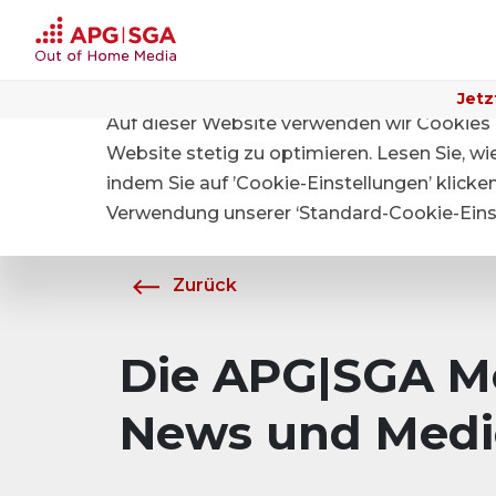
Jetz
Auf dieser Website verwenden wir Cookies 
Home
Über APG|SGA
Medien
Website stetig zu optimieren. Lesen Sie, w
indem Sie auf ’Cookie-Einstellungen’ klicke
Verwendung unserer ‘Standard-Cookie-Einst
Zurück
Die APG|SGA Me
News und Medi