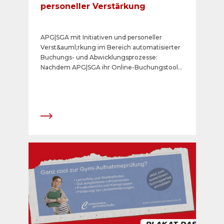
personeller Verstärkung
APG|SGA mit Initiativen und personeller
Verst&auml;rkung im Bereich automatisierter
Buchungs- und Abwicklungsprozesse:
Nachdem APG|SGA ihr Online-Buchungstool
&laquo;posterdirect.ch&raquo; f&uuml;r KMU-
sowie private Kunden erfolgreich lanciert hat,
folgen nun weitere Initiativen im Bereich
digitalisierter Planungs-, Buchungs- und
Abwicklungsprozesse. Dazu geh&ouml;ren die
Analyse der m&ouml;glichen Erschliessung
des digitalen und analogen Inventars mittels
Adserving-L&ouml;sungen sowie die
Entwicklung von eCommerce-Plattformen
f&uuml;r alle Kundenkategorien von APG|SGA.