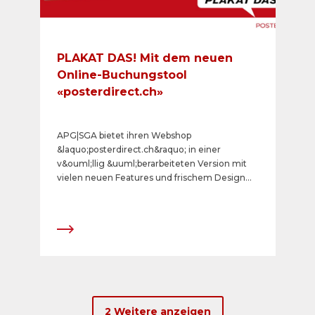
PLAKAT DAS! Mit dem neuen
Online-Buchungstool
«posterdirect.ch»
APG|SGA bietet ihren Webshop
&laquo;posterdirect.ch&raquo; in einer
v&ouml;llig &uuml;berarbeiteten Version mit
vielen neuen Features und frischem Design
an. Wesentliche Neuerungen sind der
vereinfachte Planungs- und Buchungsprozess
von rund 60&#39;000 Plakatstellen, welche
zur Auswahl stehen. Neu ist zudem die
optimierte Suche mit erweiterten
Filterm&ouml;glichkeiten und einer
verbesserten Produktdarstellung. Kleine und
mittlere Unternehmen sowie Private planen
und buchen damit ihre Plakatkampagnen
2 Weitere anzeigen