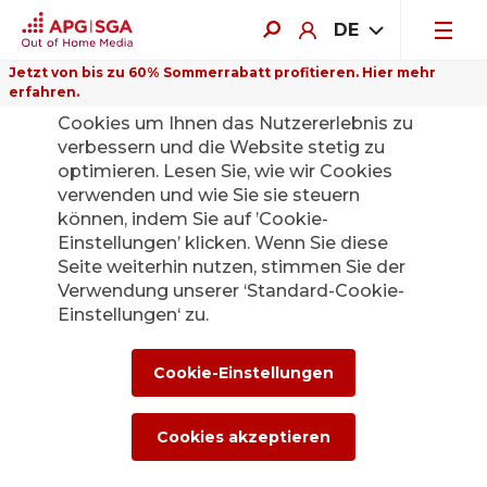
DE
Jetzt von bis zu 60% Sommerrabatt profitieren. Hier mehr
erfahren.
Auf dieser Website verwenden wir
Cookies um Ihnen das Nutzererlebnis zu
verbessern und die Website stetig zu
optimieren. Lesen Sie, wie wir Cookies
verwenden und wie Sie sie steuern
Zurück
können, indem Sie auf ’Cookie-
Einstellungen’ klicken. Wenn Sie diese
Seite weiterhin nutzen, stimmen Sie der
Die APG|SGA
Verwendung unserer ‘Standard-Cookie-
Medienstelle für
Einstellungen‘ zu.
News und
Cookie-Einstellungen
Medienmitteilunge
Cookies akzeptieren
n.