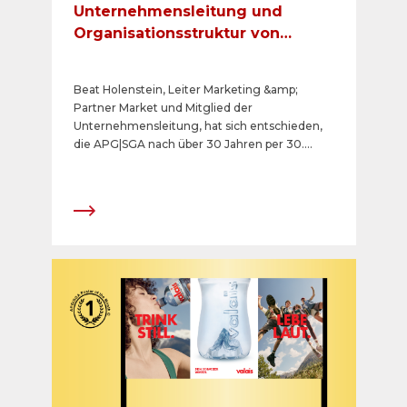
Unternehmensleitung und
Organisationsstruktur von
APG|SGA
Beat Holenstein, Leiter Marketing &amp;
Partner Market und Mitglied der
Unternehmensleitung, hat sich entschieden,
die APG|SGA nach über 30 Jahren per 30.
September 2026 zu verlassen, um sich
privaten Projekten ausserhalb der
Aussenwerbebranche widmen zu können. Er
steht der APG|SGA aber bei Bedarf darüber
hinaus punktuell und bei Projekten zur
Verfügung. Der Verwaltungsrat und die
Konzernleitung der APG|SGA bedanken sich
bei Beat Holenstein für die langjährige
erfolgreiche Zusammenarbeit und wünschen
ihm für seinen neuen Lebensabschnitt bereits
jetzt alles Gute. Der frühzeitig kommunizierte
Entscheid von Beat Holenstein, die APG|SGA in
rund 13 Monaten zu verlassen, ermöglicht es,
die Organisationsstruktur von APG|SGA