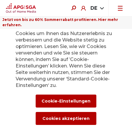
DE
Jetzt von bis zu 60% Sommerrabatt profitieren. Hier mehr
erfahren.
Auf dieser Website verwenden wir
Cookies um Ihnen das Nutzererlebnis zu
verbessern und die Website stetig zu
optimieren. Lesen Sie, wie wir Cookies
verwenden und wie Sie sie steuern
Zurück
können, indem Sie auf ’Cookie-
Einstellungen’ klicken. Wenn Sie diese
Seite weiterhin nutzen, stimmen Sie der
Die APG|SGA
Verwendung unserer ‘Standard-Cookie-
Medienstelle für
Einstellungen‘ zu.
News und
Cookie-Einstellungen
Medienmitteilunge
Cookies akzeptieren
n.