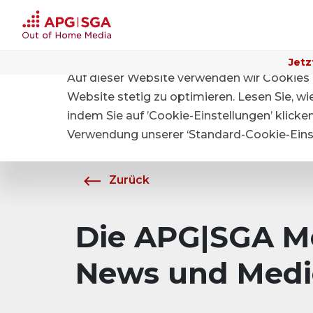
Jetz
Auf dieser Website verwenden wir Cookies 
Home
Über APG|SGA
Medien
Website stetig zu optimieren. Lesen Sie, w
indem Sie auf ’Cookie-Einstellungen’ klicke
Verwendung unserer ‘Standard-Cookie-Einst
Zurück
Die APG|SGA Me
News und Medi