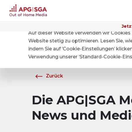
Jetz
Auf dieser Website verwenden wir Cookies 
Home
Über APG|SGA
Medien
Website stetig zu optimieren. Lesen Sie, w
indem Sie auf ’Cookie-Einstellungen’ klicke
Verwendung unserer ‘Standard-Cookie-Einst
Zurück
Die APG|SGA Me
News und Medi