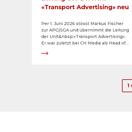
«Transport Advertising» neu
Per 1. Juni 2026 stösst Markus Fischer
zur APG|SGA und übernimmt die Leitung
der Unit&nbsp;«Transport Advertising».
Er war zuletzt bei CH Media als Head of
Sales Regional Publishing tätig und
kennt das Unternehmen sowie das
Geschäft der Aussenwerbung in und an
Verkehrsmitteln bestens: Er war 2011 bis
2023 schon einmal für Transport
Advertising tätig und ist mit den
1
Bedürfnissen der Werbekunden
genauso vertraut wie mit den zentralen
Themen der Vertragspartner, den
Verkehrsbetrieben.