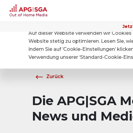
Jetz
Auf dieser Website verwenden wir Cookies 
Home
Über APG|SGA
Medien
Website stetig zu optimieren. Lesen Sie, w
indem Sie auf ’Cookie-Einstellungen’ klicke
Verwendung unserer ‘Standard-Cookie-Einst
Zurück
Die APG|SGA Me
News und Medi