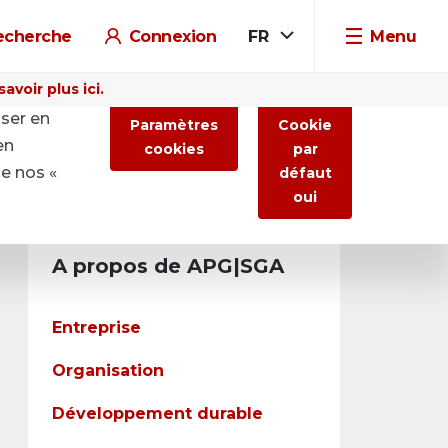
echerche
Connexion
FR
Menu
voir plus ici.
iser en
Paramètres
Cookie
en
cookies
par
de nos «
défaut
oui
A propos de APG|SGA
Entreprise
Organisation
Développement durable