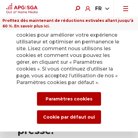
FR
Profitez dès maintenant de réductions estivales allant jusqu'à
60 %. En savoir plus ici.
Sur ce site Internet, nous utilisons des
cookies pour améliorer votre expérience
utilisateur et optimiser en permanence le
site. Lisez comment nous utilisons les
cookies et comment vous pouvez les
Retour
gérer, en cliquant sur « Paramètres
cookies ». Si vous continuez d’utiliser la
page, vous acceptez l’utilisation de nos «
Service de presse
Paramètres cookies par défaut ».
d’APG|SGA pour les
Paramètres cookies
actualités et les
communiqués de
Cookie par défaut oui
presse.