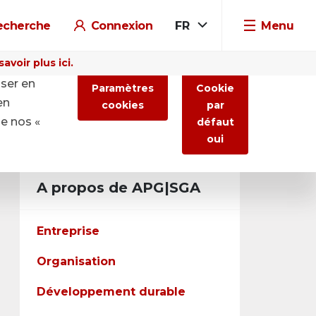
echerche
Connexion
FR
Menu
voir plus ici.
iser en
Paramètres
Cookie
en
cookies
par
de nos «
défaut
oui
A propos de APG|SGA
Entreprise
Organisation
Développement durable