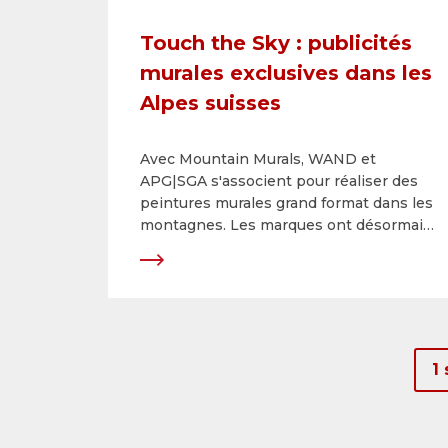
Touch the Sky : publicités
murales exclusives dans les
Alpes suisses
Avec Mountain Murals, WAND et
APG|SGA s'associent pour réaliser des
peintures murales grand format dans les
montagnes. Les marques ont désormais
la possibilité exclusive de mettre en
scène leurs messages de manière
artistique dans des lieux emblématiques,
des Grisons au Valais.
1