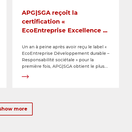
APG|SGA reçoit la
certification «
EcoEntreprise Excellence »
pour le développement
Un an à peine après avoir reçu le label «
durable et la responsabilité
EcoEntreprise Développement durable –
sociétale
Responsabilité sociétale » pour la
première fois, APG|SGA obtient le plus
haut niveau, soit « EcoEntreprise
Excellence », dans le cadre de la
recertification obligatoire. Cette
distinction, qui repose sur la norme
internationale ISO 26000, vient
confirmer les performances exemplaires
 show more
au plus haut niveau dans les domaines
du développement durable et de la
responsabilité sociétale.