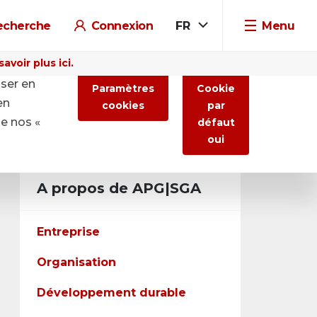
echerche
Connexion
FR
Menu
voir plus ici.
iser en
Paramètres
Cookie
en
cookies
par
de nos «
défaut
oui
A propos de APG|SGA
Entreprise
Organisation
Développement durable