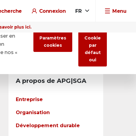
echerche
Connexion
FR
Menu
voir plus ici.
iser en
Paramètres
Cookie
en
cookies
par
de nos «
défaut
oui
A propos de APG|SGA
Entreprise
Organisation
Développement durable