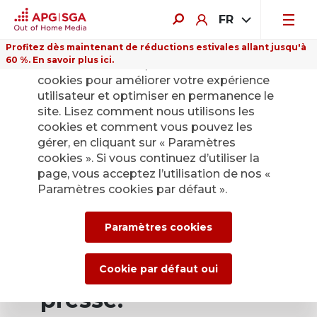
FR
Profitez dès maintenant de réductions estivales allant jusqu'à
60 %. En savoir plus ici.
Sur ce site Internet, nous utilisons des
cookies pour améliorer votre expérience
utilisateur et optimiser en permanence le
site. Lisez comment nous utilisons les
cookies et comment vous pouvez les
Retour
gérer, en cliquant sur « Paramètres
cookies ». Si vous continuez d’utiliser la
page, vous acceptez l’utilisation de nos «
Service de presse
Paramètres cookies par défaut ».
d’APG|SGA pour les
Paramètres cookies
actualités et les
communiqués de
Cookie par défaut oui
presse.