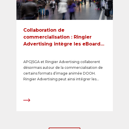
Collaboration de
commercialisation : Ringier
Advertising intègre les eBoards
d’APG|SGA à son offre cross-
média
APG|SGA et Ringier Advertising collaborent
désormais autour de la commercialisation de
certains formats d’image animée DOOH.
Ringier Advertising peut ainsi intégrer les
eBoards de grande taille au format 16:9 à ses
formules cross-médias conçues sur mesure
pour ses clients annonceurs. Les 55 eBoards se
situent à des emplacements attrayants et très
fréquentés dans les grandes gares de Suisse et
atteignent une pénétration de 25 % et
8,5 millions de contacts pour une durée de
diffusion de deux semaines. Ces espaces