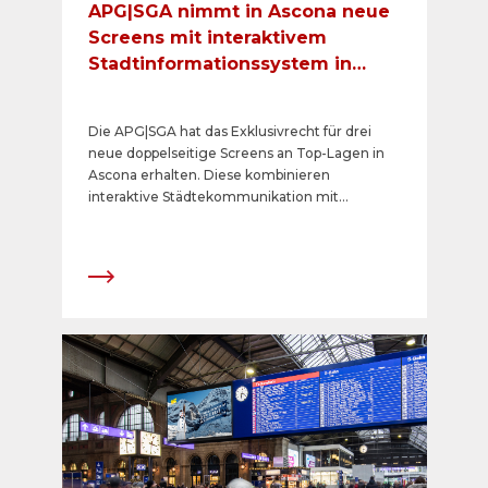
APG|SGA nimmt in Ascona neue
Screens mit interaktivem
Stadtinformationssystem in
Betrieb
Die APG|SGA hat das Exklusivrecht für drei
neue doppelseitige Screens an Top-Lagen in
Ascona erhalten. Diese kombinieren
interaktive Städtekommunikation mit
Werbebotschaften. Dank des Touchscreens
können Passant:innen auf der einen Seite
navigieren und erhalten so aktuelle, für sie
relevante Informationen rund um Ascona. Auf
der anderen Seite können Werbetreibende an
besten Lagen ihre digitalen Kampagnen mit
Animationen ausstrahlen.