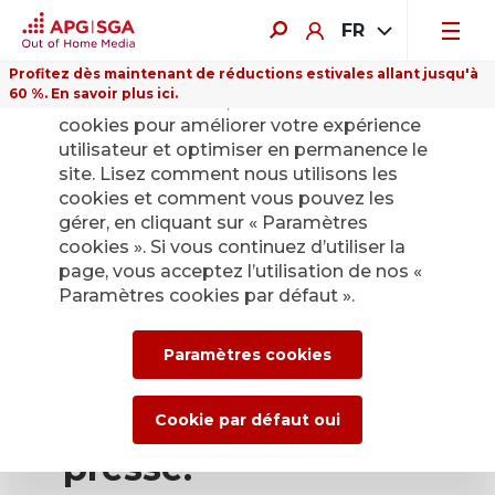
FR
Profitez dès maintenant de réductions estivales allant jusqu'à
60 %. En savoir plus ici.
Sur ce site Internet, nous utilisons des
cookies pour améliorer votre expérience
utilisateur et optimiser en permanence le
site. Lisez comment nous utilisons les
cookies et comment vous pouvez les
Retour
gérer, en cliquant sur « Paramètres
cookies ». Si vous continuez d’utiliser la
page, vous acceptez l’utilisation de nos «
Service de presse
Paramètres cookies par défaut ».
d’APG|SGA pour les
Paramètres cookies
actualités et les
communiqués de
Cookie par défaut oui
presse.