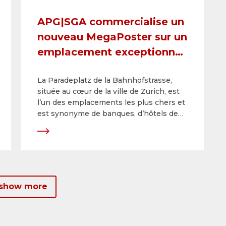
APG|SGA commercialise un
nouveau MegaPoster sur un
emplacement exceptionnel
de la Paradeplatz à Zurich
La Paradeplatz de la Bahnhofstrasse,
située au cœur de la ville de Zurich, est
l’un des emplacements les plus chers et
est synonyme de banques, d’hôtels de
luxe et de prospérité suisse. Avec le
nouveau MegaPoster de plus de 176 m2
sur cet emplacement de choix exclusif
en Suisse, les annonceurs pourront
attirer l’attention sur eux de manière
efficace et avec un impact fort à partir du
 show more
21 octobre 2022.