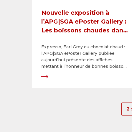
Nouvelle exposition à
l’APG|SGA ePoster Gallery :
Les boissons chaudes dans
la publicité
Expresso, Earl Grey ou chocolat chaud :
l’APG|SGA ePoster Gallery publiée
aujourd’hui présente des affiches
mettant à l’honneur de bonnes boissons
chaudes. Cette exposition virtuelle fait
revivre le charme des sujets historiques
et raconte des anecdotes du siècle
dernier à nos jours. La collection a été
créée en collaboration avec le Museum
für Gestaltung Zürich et explore la
2
symbolique des produits de luxe
considérés autrefois comme exotiques
que sont le café, le thé et le cacao dans
la publicité.