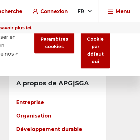
echerche
Connexion
FR
Menu
voir plus ici.
iser en
Paramètres
Cookie
en
cookies
par
de nos «
défaut
oui
A propos de APG|SGA
Entreprise
Organisation
Développement durable