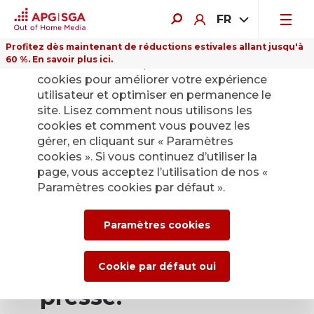
FR
Profitez dès maintenant de réductions estivales allant jusqu'à
60 %. En savoir plus ici.
Sur ce site Internet, nous utilisons des
cookies pour améliorer votre expérience
utilisateur et optimiser en permanence le
site. Lisez comment nous utilisons les
cookies et comment vous pouvez les
Retour
gérer, en cliquant sur « Paramètres
cookies ». Si vous continuez d’utiliser la
page, vous acceptez l’utilisation de nos «
Service de presse
Paramètres cookies par défaut ».
d’APG|SGA pour les
Paramètres cookies
actualités et les
communiqués de
Cookie par défaut oui
presse.