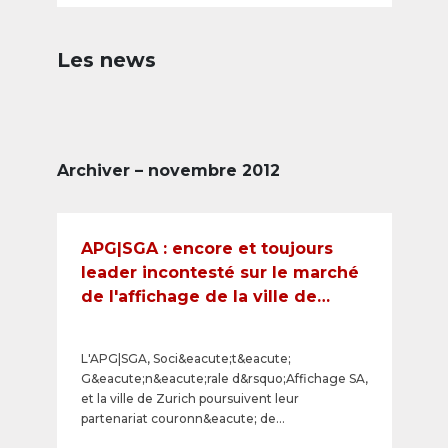
Les news
Archiver – novembre 2012
APG|SGA : encore et toujours
leader incontesté sur le marché
de l'affichage de la ville de
Zurich
L'APG|SGA, Soci&eacute;t&eacute;
G&eacute;n&eacute;rale d&rsquo;Affichage SA,
et la ville de Zurich poursuivent leur
partenariat couronn&eacute; de
succ&egrave;s. Dans le cadre d'une