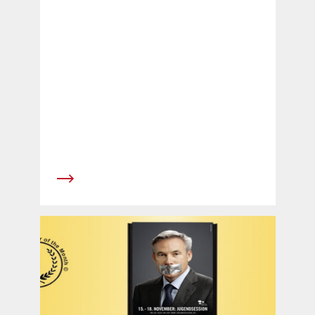
proc&eacute;dure d'appel d'offres publique
r&eacute;alis&eacute;e par la ville de Zurich,
l'APG|SGA a obtenu, gr&acirc;ce &agrave; ses
offres convaincantes, l'adjudication pour la
majeure partie des surfaces d'affichage sur le
domaine public.&nbsp; Le contrat de 5 ans qui
entrera en vigueur le 1
er&nbsp;&nbsp;juillet&nbsp; 2013 permet
&agrave; l'APG|SGA de proposer &agrave; ses
clients nationaux, r&eacute;gionaux et locaux
un portefeuille unique d'offres de
publicit&eacute; ext&eacute;rieure dans la plus
grande ville et aussi le plus important
march&eacute; publicitaire de Suisse.&nbsp;