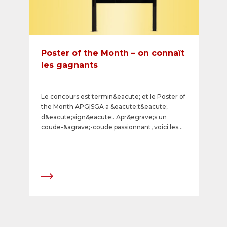
Poster of the Month – on connaît
les gagnants
Le concours est termin&eacute; et le Poster of
the Month APG|SGA a &eacute;t&eacute;
d&eacute;sign&eacute;. Apr&egrave;s un
coude-&agrave;-coude passionnant, voici les
sujets qui l'ont emport&eacute;: