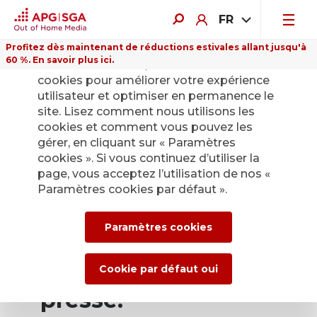
FR
Profitez dès maintenant de réductions estivales allant jusqu'à
60 %. En savoir plus ici.
Sur ce site Internet, nous utilisons des
cookies pour améliorer votre expérience
utilisateur et optimiser en permanence le
site. Lisez comment nous utilisons les
cookies et comment vous pouvez les
Retour
gérer, en cliquant sur « Paramètres
cookies ». Si vous continuez d’utiliser la
page, vous acceptez l’utilisation de nos «
Service de presse
Paramètres cookies par défaut ».
d’APG|SGA pour les
Paramètres cookies
actualités et les
communiqués de
Cookie par défaut oui
presse.