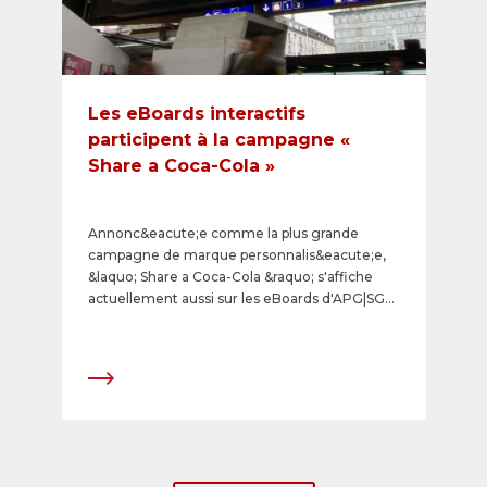
Les eBoards interactifs
participent à la campagne «
Share a Coca-Cola »
Annonc&eacute;e comme la plus grande
campagne de marque personnalis&eacute;e,
&laquo; Share a Coca-Cola &raquo; s'affiche
actuellement aussi sur les eBoards d'APG|SGA
des plus grandes gares de Suisse. Le clou de la
campagne consiste &agrave; participer de
mani&egrave;re interactive &agrave; la
conception des spots publicitaires sur les
surfaces digitales.