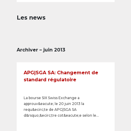
Les news
Archiver – juin 2013
APG|SGA SA: Changement de
standard régulatoire
La bourse SIX Swiss Exchange a
approuv&eacute; le 20 juin 2013 la
requ&ecirc;te de APG|SGA SA
d&rsquo;&ecirc;tre cot&eacute;e selon le
Domestic Standard, et non plus selon le Main
Standard.