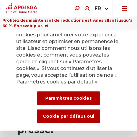
FR
Profitez dès maintenant de réductions estivales allant jusqu'à
60 %. En savoir plus ici.
Sur ce site Internet, nous utilisons des
cookies pour améliorer votre expérience
utilisateur et optimiser en permanence le
site. Lisez comment nous utilisons les
cookies et comment vous pouvez les
Retour
gérer, en cliquant sur « Paramètres
cookies ». Si vous continuez d’utiliser la
page, vous acceptez l’utilisation de nos «
Service de presse
Paramètres cookies par défaut ».
d’APG|SGA pour les
Paramètres cookies
actualités et les
communiqués de
Cookie par défaut oui
presse.