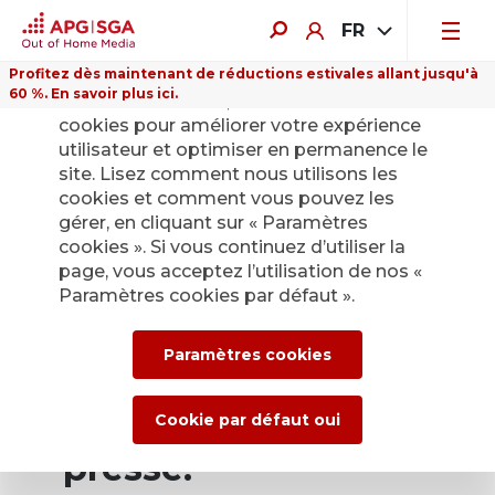
FR
Profitez dès maintenant de réductions estivales allant jusqu'à
60 %. En savoir plus ici.
Sur ce site Internet, nous utilisons des
cookies pour améliorer votre expérience
utilisateur et optimiser en permanence le
site. Lisez comment nous utilisons les
cookies et comment vous pouvez les
Retour
gérer, en cliquant sur « Paramètres
cookies ». Si vous continuez d’utiliser la
page, vous acceptez l’utilisation de nos «
Service de presse
Paramètres cookies par défaut ».
d’APG|SGA pour les
Paramètres cookies
actualités et les
communiqués de
Cookie par défaut oui
presse.