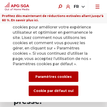
FR
Profitez dès maintenant de réductions estivales allant jusqu'à
60 %. En savoir plus ici.
Sur ce site Internet, nous utilisons des
cookies pour améliorer votre expérience
utilisateur et optimiser en permanence le
site. Lisez comment nous utilisons les
cookies et comment vous pouvez les
Retour
gérer, en cliquant sur « Paramètres
cookies ». Si vous continuez d’utiliser la
page, vous acceptez l’utilisation de nos «
Service de presse
Paramètres cookies par défaut ».
d’APG|SGA pour les
Paramètres cookies
actualités et les
communiqués de
Cookie par défaut oui
presse.