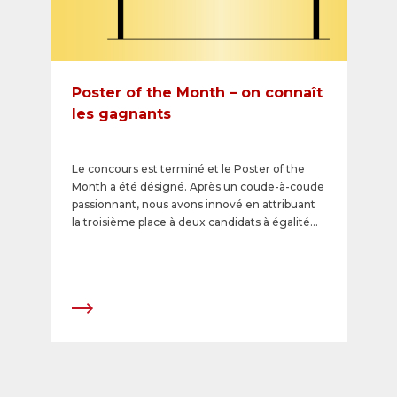
Poster of the Month – on connaît
les gagnants
Le concours est terminé et le Poster of the
Month a été désigné. Après un coude-à-coude
passionnant, nous avons innové en attribuant
la troisième place à deux candidats à égalité
de voix. Voici les sujets qui ont reçu le plus de
votes et donc l'or, l'argent et le bronze.