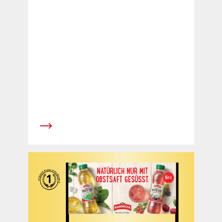
tous les passagers à leur arrivée sur un total de
32 eBoards XXL.