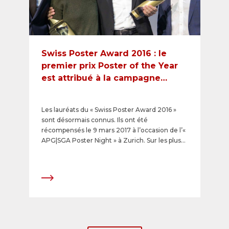
Swiss Poster Award 2016 : le
premier prix Poster of the Year
est attribué à la campagne
chargée en émotions « Des
animaux comme des déchets »
Les lauréats du « Swiss Poster Award 2016 »
sont désormais connus. Ils ont été
récompensés le 9 mars 2017 à l’occasion de l’«
APG|SGA Poster Night » à Zurich. Sur les plus
de 340 créations soumises, 14 œuvres ont
remporté l’un des trophées en or, argent ou
bronze. Le premier prix « Poster of the Year » a
été attribué à la Fondation pour l’animal en
droit et son excellente campagne « Des
animaux comme des déchets ».