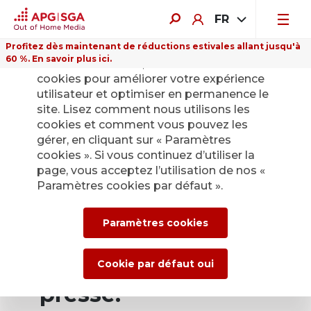
FR
Profitez dès maintenant de réductions estivales allant jusqu'à
60 %. En savoir plus ici.
Sur ce site Internet, nous utilisons des
cookies pour améliorer votre expérience
utilisateur et optimiser en permanence le
site. Lisez comment nous utilisons les
cookies et comment vous pouvez les
Retour
gérer, en cliquant sur « Paramètres
cookies ». Si vous continuez d’utiliser la
page, vous acceptez l’utilisation de nos «
Service de presse
Paramètres cookies par défaut ».
d’APG|SGA pour les
Paramètres cookies
actualités et les
communiqués de
Cookie par défaut oui
presse.