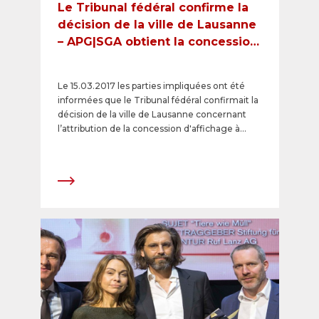
Le Tribunal fédéral confirme la
décision de la ville de Lausanne
– APG|SGA obtient la concession
d'affichage
Le 15.03.2017 les parties impliquées ont été
informées que le Tribunal fédéral confirmait la
décision de la ville de Lausanne concernant
l’attribution de la concession d'affichage à
APG|SGA. Dans la motivation de sa décision, le
Tribunal fédéral donne raison à la ville de
Lausanne sur tous les points essentiels.
APG|SGA obtient ainsi le droit exclusif de
commercialiser un total de 1980 surfaces
d'affichage dans la ville de Lausanne pour les
cinq prochaines années. Parmi celles-ci, les
quelque 400 surfaces d'affichage lumineuses
situées aux meilleurs emplacements
représentent l'offre Premium. APG|SGA va
investir dans des nouveaux supports digitaux
et créer un réseau de supports publicitaires
digitaux à des emplacements stratégiques.