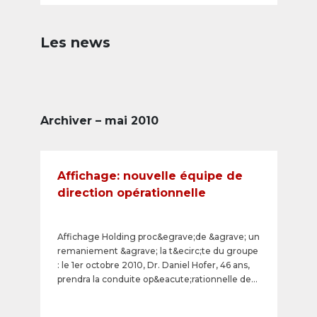
Les news
Archiver – mai 2010
Affichage: nouvelle équipe de
direction opérationnelle
Affichage Holding proc&egrave;de &agrave; un
remaniement &agrave; la t&ecirc;te du groupe
: le 1er octobre 2010, Dr. Daniel Hofer, 46 ans,
prendra la conduite op&eacute;rationnelle de
l'entreprise en qualit&eacute; de directeur
g&eacute;n&eacute;ral. A partir du 1er juin