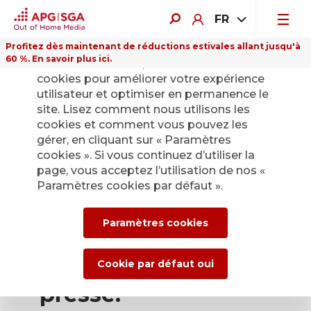
FR
Profitez dès maintenant de réductions estivales allant jusqu'à
60 %. En savoir plus ici.
Sur ce site Internet, nous utilisons des
cookies pour améliorer votre expérience
utilisateur et optimiser en permanence le
site. Lisez comment nous utilisons les
cookies et comment vous pouvez les
Retour
gérer, en cliquant sur « Paramètres
cookies ». Si vous continuez d’utiliser la
page, vous acceptez l’utilisation de nos «
Service de presse
Paramètres cookies par défaut ».
d’APG|SGA pour les
Paramètres cookies
actualités et les
communiqués de
Cookie par défaut oui
presse.