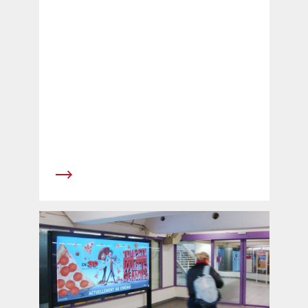
2010, Monsieur Thomas Rainer, 38 ans,
assumera la responsabilit&eacute; des
activit&eacute;s &agrave; l'&eacute;tranger du
groupe en tant que chef d'Affichage
International. Monsieur Christian Kauter,
directeur g&eacute;n&eacute;ral et
d&eacute;l&eacute;gu&eacute; du conseil
d'administration de longue date, partira
&agrave; la retraite le 30 juin 2010. Monsieur
Markus Scheidegger, administrateur depuis de
nombreuses ann&eacute;es, assurera la
direction op&eacute;rationnelle de l'entreprise
durant la phase de transition, du 1er juillet 2010
jusqu'&agrave; la prise de fonctions de
Monsieur Daniel Hofer.