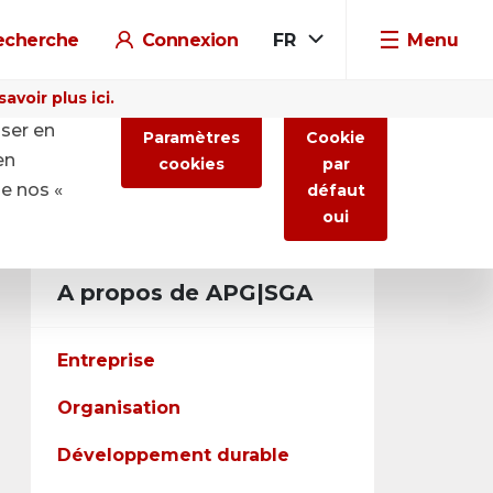
echerche
Connexion
FR
Menu
voir plus ici.
iser en
Paramètres
Cookie
en
cookies
par
de nos «
défaut
oui
A propos de APG|SGA
Entreprise
Organisation
Développement durable