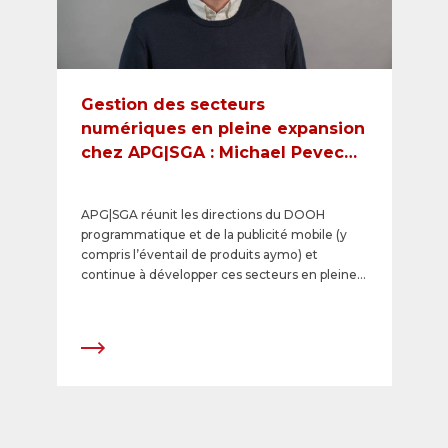
Gestion des secteurs
numériques en pleine expansion
chez APG|SGA : Michael Pevec
devient le nouveau directeur du
DOOH programmatique et de la
APG|SGA réunit les directions du DOOH
publicité mobile avec aymo
programmatique et de la publicité mobile (y
compris l’éventail de produits aymo) et
continue à développer ces secteurs en pleine
expansion. Le leader du marché de la publicité
extérieure analogique et numérique en Suisse
crée ainsi des synergies en matière de
solutions de ciblage sur mesure, ainsi que de
données et de plateformes techniques pour
les annonceurs.