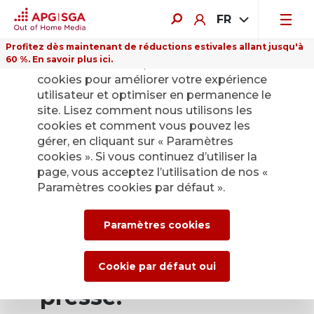
FR
Profitez dès maintenant de réductions estivales allant jusqu'à
60 %. En savoir plus ici.
Sur ce site Internet, nous utilisons des
cookies pour améliorer votre expérience
utilisateur et optimiser en permanence le
site. Lisez comment nous utilisons les
cookies et comment vous pouvez les
Retour
gérer, en cliquant sur « Paramètres
cookies ». Si vous continuez d’utiliser la
page, vous acceptez l’utilisation de nos «
Service de presse
Paramètres cookies par défaut ».
d’APG|SGA pour les
Paramètres cookies
actualités et les
communiqués de
Cookie par défaut oui
presse.