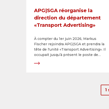
APG|SGA réorganise la
direction du département
«Transport Advertising»
À compter du 1er juin 2026, Markus
Fischer rejoindra APG|SGA et prendra la
tête de l'unité «Transport Advertising». Il
occupait jusqu’à présent le poste de
Head of Sales Regional
Publishing&nbsp;chez CH Media et
connaît parfaitement l’entreprise, ainsi
que le secteur de la publicité
extérieure&nbsp;dans et sur les
transports publics : il a déjà travaillé pour
1
Transport Advertising de 2011 à 2023
et&nbsp;maîtrise aussi bien les besoins
des annonceurs que les enjeux clés des
partenaires contractuels, à&nbsp;savoir