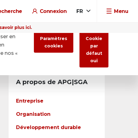
echerche
Connexion
FR
Menu
voir plus ici.
iser en
Paramètres
Cookie
en
cookies
par
de nos «
défaut
oui
A propos de APG|SGA
Entreprise
Organisation
Développement durable