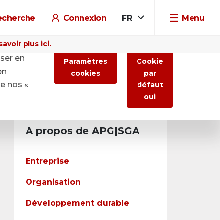
echerche
Connexion
FR
Menu
voir plus ici.
iser en
Paramètres
Cookie
en
cookies
par
de nos «
défaut
oui
A propos de APG|SGA
Entreprise
Organisation
Développement durable