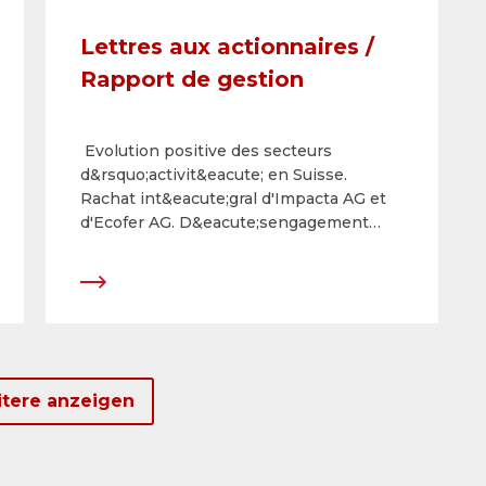
Lettres aux actionnaires /
Rapport de gestion
Evolution positive des secteurs
d&rsquo;activit&eacute; en Suisse.
Rachat int&eacute;gral d'Impacta AG et
d'Ecofer AG. D&eacute;sengagement
effectif des march&eacute;s roumain et
mont&eacute;n&eacute;grin.
R&eacute;duction
suppl&eacute;mentaire des co&ucirc;ts
pour assurer la viabilit&eacute; &agrave;
long terme. Situation positive des
revenus et bilan solide.
tere anzeigen
Dividende/dividende extraordinaire de
CHF 12 par action au total.