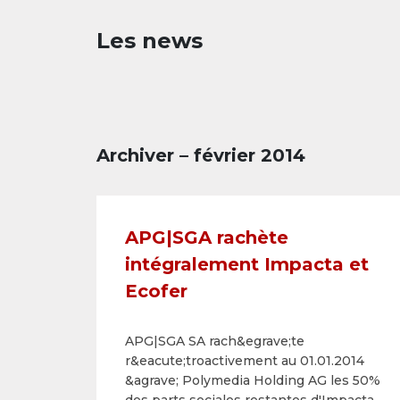
Les news
Archiver – février 2014
APG|SGA rachète
intégralement Impacta et
Ecofer
APG|SGA SA rach&egrave;te
r&eacute;troactivement au 01.01.2014
&agrave; Polymedia Holding AG les 50%