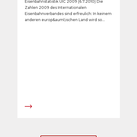
Eisenbahnstatistik UIC 2009 (6.7.2010) Die
Zahlen 2009 des Internationalen
Eisenbahnverbandes sind erfreulich: In keinem
anderen europ&auml;ischen Land wird so
h&auml;ufig Eisenbahn gefahren wie in der
Schweiz. 2009 war jede Einwohnerin und
jeder Einwohner im Durchschnitt 49-mal mit
der Eisenbahn unterwegs. Bezogen auf die
zur&uuml;ckgelegte Distanz pro Einwohner
und Jahr belegt die Schweiz mit 2291
Kilometern sogar weiterhin den weltweiten
Spitzenplatz.