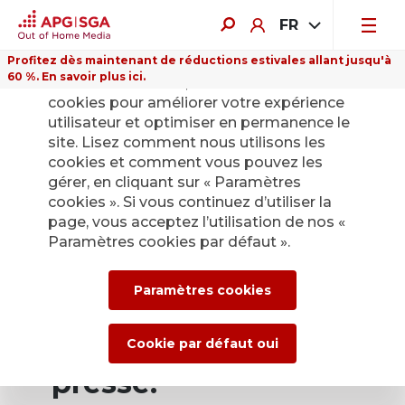
FR
Profitez dès maintenant de réductions estivales allant jusqu'à
60 %. En savoir plus ici.
Sur ce site Internet, nous utilisons des
cookies pour améliorer votre expérience
utilisateur et optimiser en permanence le
site. Lisez comment nous utilisons les
cookies et comment vous pouvez les
Retour
gérer, en cliquant sur « Paramètres
cookies ». Si vous continuez d’utiliser la
page, vous acceptez l’utilisation de nos «
Service de presse
Paramètres cookies par défaut ».
d’APG|SGA pour les
Paramètres cookies
actualités et les
communiqués de
Cookie par défaut oui
presse.