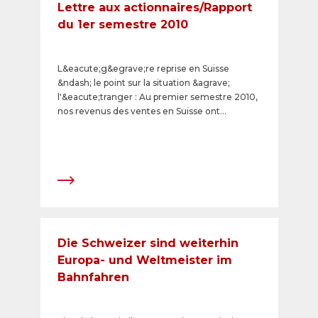
Lettre aux actionnaires/Rapport
du 1er semestre 2010
L&eacute;g&egrave;re reprise en Suisse
&ndash; le point sur la situation &agrave;
l'&eacute;tranger : Au premier semestre 2010,
nos revenus des ventes en Suisse ont
augment&eacute; l&eacute;g&egrave;rement
de 0,2% &agrave; CHF 116,5 millions, tandis que
sur les march&eacute;s &eacute;trangers ils se
sont r&eacute;duits de 49,9% &agrave; CHF
24,5 millions.
Die Schweizer sind weiterhin
Europa- und Weltmeister im
Bahnfahren