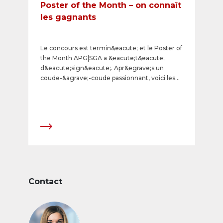
Poster of the Month – on connaît
les gagnants
Le concours est termin&eacute; et le Poster of
the Month APG|SGA a &eacute;t&eacute;
d&eacute;sign&eacute;. Apr&egrave;s un
coude-&agrave;-coude passionnant, voici les
sujets qui l'ont emport&eacute;:
Contact