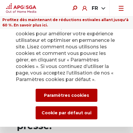
FR
Profitez dès maintenant de réductions estivales allant jusqu'à
60 %. En savoir plus ici.
Sur ce site Internet, nous utilisons des
cookies pour améliorer votre expérience
utilisateur et optimiser en permanence le
site. Lisez comment nous utilisons les
cookies et comment vous pouvez les
Retour
gérer, en cliquant sur « Paramètres
cookies ». Si vous continuez d’utiliser la
page, vous acceptez l’utilisation de nos «
Service de presse
Paramètres cookies par défaut ».
d’APG|SGA pour les
Paramètres cookies
actualités et les
communiqués de
Cookie par défaut oui
presse.