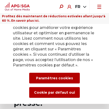
FR
Profitez dès maintenant de réductions estivales allant jusqu'à
60 %. En savoir plus ici.
Sur ce site Internet, nous utilisons des
cookies pour améliorer votre expérience
utilisateur et optimiser en permanence le
site. Lisez comment nous utilisons les
cookies et comment vous pouvez les
Retour
gérer, en cliquant sur « Paramètres
cookies ». Si vous continuez d’utiliser la
page, vous acceptez l’utilisation de nos «
Service de presse
Paramètres cookies par défaut ».
d’APG|SGA pour les
Paramètres cookies
actualités et les
communiqués de
Cookie par défaut oui
presse.