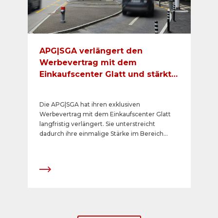
APG|SGA verlängert den
Werbevertrag mit dem
Einkaufscenter Glatt und stärkt
das Shoppingangebot im
Grossraum Zürich
Die APG|SGA hat ihren exklusiven
Werbevertrag mit dem Einkaufscenter Glatt
langfristig verlängert. Sie unterstreicht
dadurch ihre einmalige Stärke im Bereich
«Shoppingcenter» mit analogen Plakaten. Die
fünf grössten und wichtigsten Einkaufscenter
im Grossraum Zürich stehen zur Bewerbung
von POS-Produkten und Dienstleistungen im
Portfolio der führenden Spezialistin für
Aussenwerbung.