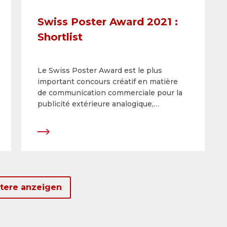
Swiss Poster Award 2021 :
Shortlist
Le Swiss Poster Award est le plus
important concours créatif en matière
de communication commerciale pour la
publicité extérieure analogique,
numérique et innovante en Suisse. Il
récompense le travail de conception et
de création tout en soulignant la force et
l’importance de l’affiche par rapport aux
autres médias. Malgré les restrictions
liées à la situation sanitaire, 2021 fut un
bon millésime : parmi 220 candidatures,
itere anzeigen
le jury a sélectionné 33 campagnes
exceptionnelles. Les lauréats et
lauréates des six catégories seront
connus début mars 2022.