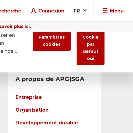
echerche
Connexion
FR
Menu
voir plus ici.
iser en
Paramètres
Cookie
en
cookies
par
de nos «
défaut
oui
A propos de APG|SGA
Entreprise
Organisation
Développement durable