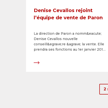
Denise Cevallos rejoint
l’équipe de vente de Paron
La direction de Paron a nomm&eacute;
Denise Cevallos nouvelle
conseill&egrave;re &agrave; la vente. Elle
prendra ses fonctions au 1er janvier 2011.
Denise Cevallos a travaill&eacute;
auparavant chez Aegis Media AG
(Vizeum &amp; ACT Europe) pour les
clients General Motors SA et PRS Pet
Recycling.&nbsp;
2