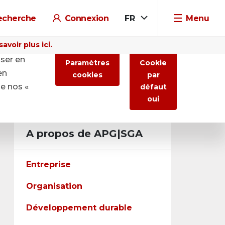
echerche
Connexion
FR
Menu
voir plus ici.
iser en
Paramètres
Cookie
en
cookies
par
de nos «
défaut
oui
A propos de APG|SGA
Entreprise
Organisation
Développement durable