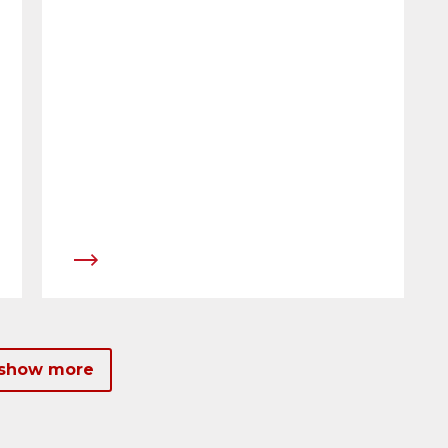
&agrave; Gen&egrave;ve.&nbsp;
 show more