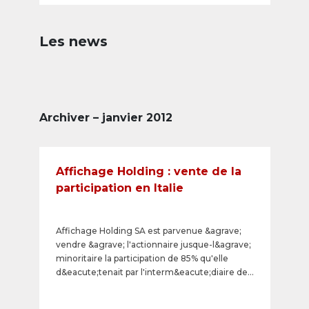
Les news
Archiver – janvier 2012
Affichage Holding : vente de la
participation en Italie
Affichage Holding SA est parvenue &agrave;
vendre &agrave; l'actionnaire jusque-l&agrave;
minoritaire la participation de 85% qu'elle
d&eacute;tenait par l'interm&eacute;diaire de
la SGA Soci&eacute;t&eacute;
G&eacute;n&eacute;rale d'Affichage SA dans la