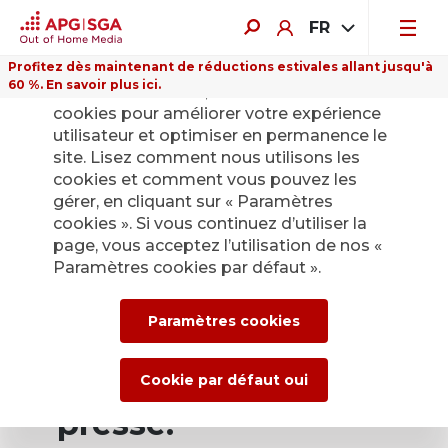
FR
Profitez dès maintenant de réductions estivales allant jusqu'à
60 %. En savoir plus ici.
Sur ce site Internet, nous utilisons des
cookies pour améliorer votre expérience
utilisateur et optimiser en permanence le
site. Lisez comment nous utilisons les
cookies et comment vous pouvez les
Retour
gérer, en cliquant sur « Paramètres
cookies ». Si vous continuez d’utiliser la
page, vous acceptez l’utilisation de nos «
Service de presse
Paramètres cookies par défaut ».
d’APG|SGA pour les
Paramètres cookies
actualités et les
communiqués de
Cookie par défaut oui
presse.