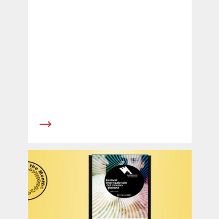
soci&eacute;t&eacute; First Avenue GmbH sise
&agrave; Bolzano.&nbsp;