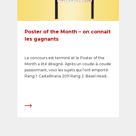
Poster of the Month – on connaît
les gagnants
Le concours est terminé et le Poster of the
Month a été désigné. Après un coude-à-coude
passionnant, voici les sujets qui l'ont emporté:
Rang 1: Castellinaria 2011 Rang 2: Basel Head
2011 Rang 3: SMP - Floralp
&quot;Grittibänz&quot; Rendez-vous sur
l'aperçu du gagnant. Pour le mois en cours,
vous pouvez voter de nouveau et faire de
votre affiche préférée le Poster of the Month
SGA. Visitez la compétition en cours.