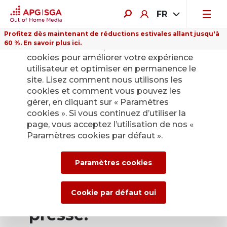
FR
Profitez dès maintenant de réductions estivales allant jusqu'à
60 %. En savoir plus ici.
Sur ce site Internet, nous utilisons des
cookies pour améliorer votre expérience
utilisateur et optimiser en permanence le
site. Lisez comment nous utilisons les
cookies et comment vous pouvez les
Retour
gérer, en cliquant sur « Paramètres
cookies ». Si vous continuez d’utiliser la
page, vous acceptez l’utilisation de nos «
Service de presse
Paramètres cookies par défaut ».
d’APG|SGA pour les
Paramètres cookies
actualités et les
communiqués de
Cookie par défaut oui
presse.