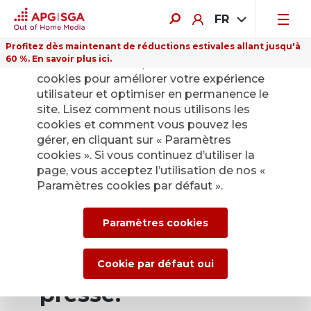
FR
Profitez dès maintenant de réductions estivales allant jusqu'à
60 %. En savoir plus ici.
Sur ce site Internet, nous utilisons des
cookies pour améliorer votre expérience
utilisateur et optimiser en permanence le
site. Lisez comment nous utilisons les
cookies et comment vous pouvez les
Retour
gérer, en cliquant sur « Paramètres
cookies ». Si vous continuez d’utiliser la
page, vous acceptez l’utilisation de nos «
Service de presse
Paramètres cookies par défaut ».
d’APG|SGA pour les
Paramètres cookies
actualités et les
communiqués de
Cookie par défaut oui
presse.