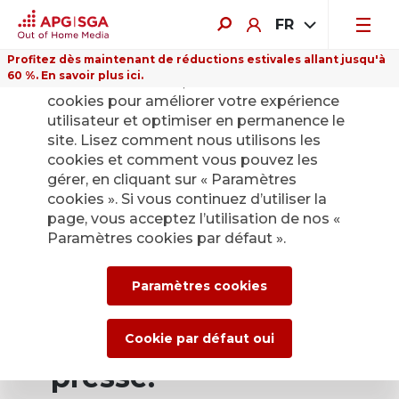
FR
Profitez dès maintenant de réductions estivales allant jusqu'à
60 %. En savoir plus ici.
Sur ce site Internet, nous utilisons des
cookies pour améliorer votre expérience
utilisateur et optimiser en permanence le
site. Lisez comment nous utilisons les
cookies et comment vous pouvez les
Retour
gérer, en cliquant sur « Paramètres
cookies ». Si vous continuez d’utiliser la
page, vous acceptez l’utilisation de nos «
Service de presse
Paramètres cookies par défaut ».
d’APG|SGA pour les
Paramètres cookies
actualités et les
communiqués de
Cookie par défaut oui
presse.