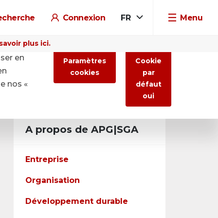
echerche
Connexion
FR
Menu
voir plus ici.
iser en
Paramètres
Cookie
en
cookies
par
de nos «
défaut
oui
A propos de APG|SGA
Entreprise
Organisation
Développement durable