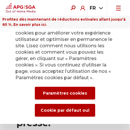
FR
Profitez dès maintenant de réductions estivales allant jusqu'à
60 %. En savoir plus ici.
Sur ce site Internet, nous utilisons des
cookies pour améliorer votre expérience
utilisateur et optimiser en permanence le
site. Lisez comment nous utilisons les
cookies et comment vous pouvez les
Retour
gérer, en cliquant sur « Paramètres
cookies ». Si vous continuez d’utiliser la
page, vous acceptez l’utilisation de nos «
Service de presse
Paramètres cookies par défaut ».
d’APG|SGA pour les
Paramètres cookies
actualités et les
communiqués de
Cookie par défaut oui
presse.