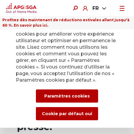
FR
Profitez dès maintenant de réductions estivales allant jusqu'à
60 %. En savoir plus ici.
Sur ce site Internet, nous utilisons des
cookies pour améliorer votre expérience
utilisateur et optimiser en permanence le
site. Lisez comment nous utilisons les
cookies et comment vous pouvez les
Retour
gérer, en cliquant sur « Paramètres
cookies ». Si vous continuez d’utiliser la
page, vous acceptez l’utilisation de nos «
Service de presse
Paramètres cookies par défaut ».
d’APG|SGA pour les
Paramètres cookies
actualités et les
communiqués de
Cookie par défaut oui
presse.