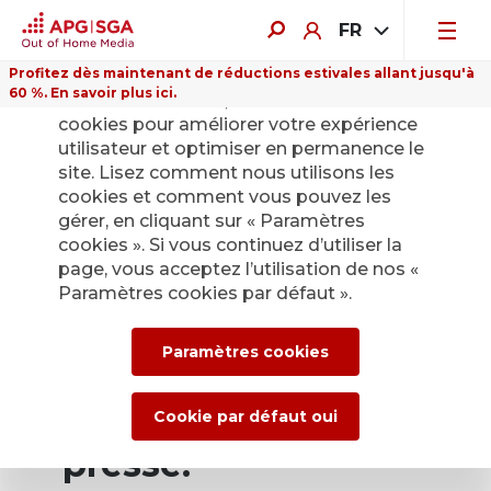
FR
Profitez dès maintenant de réductions estivales allant jusqu'à
60 %. En savoir plus ici.
Sur ce site Internet, nous utilisons des
cookies pour améliorer votre expérience
utilisateur et optimiser en permanence le
site. Lisez comment nous utilisons les
cookies et comment vous pouvez les
Retour
gérer, en cliquant sur « Paramètres
cookies ». Si vous continuez d’utiliser la
page, vous acceptez l’utilisation de nos «
Service de presse
Paramètres cookies par défaut ».
d’APG|SGA pour les
Paramètres cookies
actualités et les
communiqués de
Cookie par défaut oui
presse.