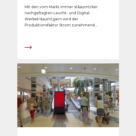
Mit den vom Markt immer st&auml;rker
nachgefragten Leucht- und Digital-
Werbetr&auml;gern wird der
Produktionsfaktor Strom zunehmend
wichtiger. Im Rahmen ihres
Umweltengagements hat APG|SGA dies
fr&uuml;h erkannt und die notwendigen
Massnahmen ergriffen. Mit der energetischen
Optimierung ihrer Leuchtk&auml;sten, der
Entwicklung effizienter Lichtkonzepte und
dem Einbezug des Stromverbrauchs bereits
bei der Evaluation von neuen Produkten
reduziert sie den Energieverbrauch der neuen
elektronischen Werbetr&auml;ger
kontinuierlich. Seit 2008 kauft APG|SGA nur
noch &laquo;naturemade star&raquo;-
zertifizierten Strom f&uuml;r ihre
Leuchtwerbung ein und &ndash; seit 2014
&ndash; auch f&uuml;r ihre Geb&auml;ude.