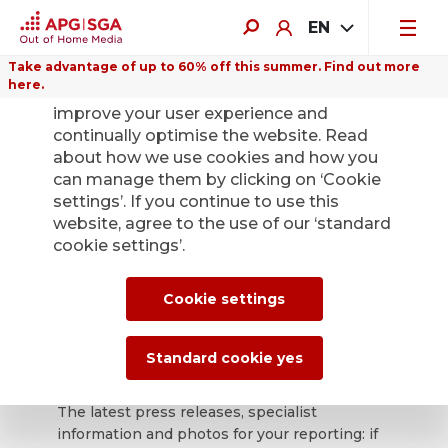
EN
Take advantage of up to 60% off this summer. Find out more
here.
We use cookies on this website to
improve your user experience and
continually optimise the website. Read
about how we use cookies and how you
can manage them by clicking on ‘Cookie
Back
settings’. If you continue to use this
website, agree to the use of our ‘standard
cookie settings’.
APG|SGA press
office for news and
Cookie settings
press releases.
Standard cookie yes
The latest press releases, specialist
information and photos for your reporting: if