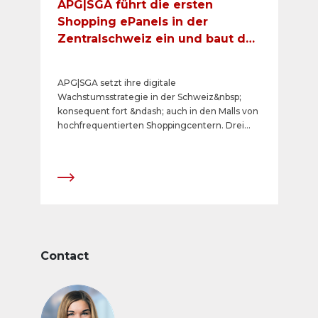
APG|SGA führt die ersten
Shopping ePanels in der
Zentralschweiz ein und baut das
digitale Netz in zwei
Westschweizer
APG|SGA setzt ihre digitale
Shoppingcentern aus
Wachstumsstrategie in der Schweiz&nbsp;
konsequent fort &ndash; auch in den Malls von
hochfrequentierten Shoppingcentern. Drei
neue Center in Kriens, Marin und Yverdon-les-
Bains konnten f&uuml;r digitale Werbeformen
gewonnen werden. Das Angebot erweitert
sich damit um 16 Screens auf total 107
Shopping ePanels in 16 Shoppingcentern.
Contact