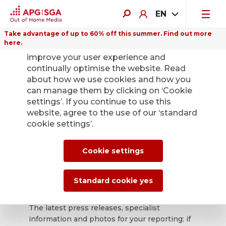
EN
Take advantage of up to 60% off this summer. Find out more
here.
We use cookies on this website to
improve your user experience and
continually optimise the website. Read
about how we use cookies and how you
can manage them by clicking on ‘Cookie
Back
settings’. If you continue to use this
website, agree to the use of our ‘standard
cookie settings’.
APG|SGA press
office for news and
Cookie settings
press releases.
Standard cookie yes
The latest press releases, specialist
information and photos for your reporting: if