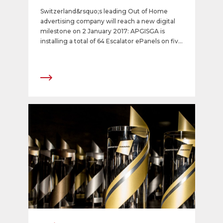
Switzerland&rsquo;s leading Out of Home
advertising company will reach a new digital
milestone on 2 January 2017: APGISGA is
installing a total of 64 Escalator ePanels on five
busy escalators at the heart of Zurich&rsquo;s
main station. The 32&rdquo; screens are
mounted in a sequence &ndash; two
escalators each have 16 or 12 screens and one
escalator has 8 screens. The dynamic screens
offer creative flexibility with unlimited design
possibilities, thus ensuring high-impact
advertising campaigns.