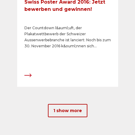
Swiss Poster Award 2016: Jetzt
bewerben und gewinnen!
Der Countdown l&auml;uft, der
Plakatwettbewerb der Schweizer
Aussenwerbebranche ist lanciert: Noch bis zum
30. November 2016 k&ouml;nnen sich
Agenturen, Kreative und Unternehmen mit
ihren Arbeiten aus dem Jahr 2016 f&uuml;r den
&laquo;Swiss Poster Award&raquo; bewerben.
Durch ihre Teilnahme sichern sie sich eine
Chance auf eine der begehrten
Auszeichnungen. Die Jury bestimmt in der
Regel 36 Nominierte. Die Gewinner von Gold,
Silber und Bronze werden am 9. M&auml;rz
2017 erstmals in der neuen Samsung Hall
geehrt, welche eine hochmoderne
1 show more
Infrastruktur f&uuml;r die
aussergew&ouml;hnliche B&uuml;hnenshow
der &laquo;APG|SGA Poster Night&raquo;
bietet.