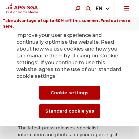
EN
Take advantage of up to 60% off this summer. Find out more
here.
We use cookies on this website to
improve your user experience and
continually optimise the website. Read
about how we use cookies and how you
can manage them by clicking on ‘Cookie
Back
settings’. If you continue to use this
website, agree to the use of our ‘standard
cookie settings’.
APG|SGA press
office for news and
Cookie settings
press releases.
Standard cookie yes
The latest press releases, specialist
information and photos for your reporting: if