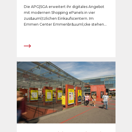
Die APG|SGA erweitert ihr digitales Angebot
mit modernen Shopping ePanels in vier
zus&auml;tzlichen Einkaufscentern. Im
Emmen Center Emmenbr&uuml;cke stehen
erstmals zehn Shopping ePanels zur
Verf&uuml;gung. Ausserdem konnten neu die
Einkaufscenter Hinwil Center, Centre Boujean
Biel/Bienne und Novaseta Arbon ins Angebot
aufgenommen werden. Das schweizweite
digitale Shopping-Netz der APG|SGA umfasst
aktuell 152 Shopping ePanels in 24
Einkaufscentern.