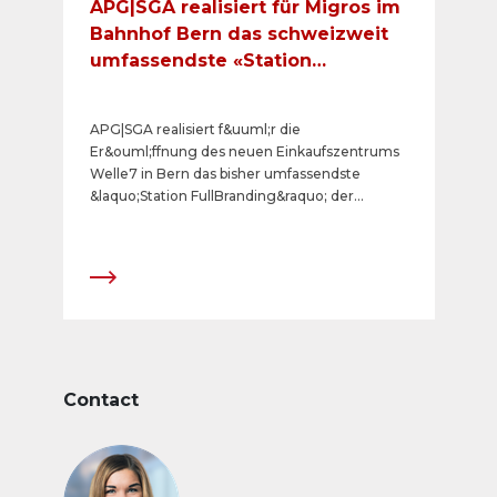
APG|SGA realisiert für Migros im
Bahnhof Bern das schweizweit
umfassendste «Station
FullBranding»
APG|SGA realisiert f&uuml;r die
Er&ouml;ffnung des neuen Einkaufszentrums
Welle7 in Bern das bisher umfassendste
&laquo;Station FullBranding&raquo; der
Schweiz. Die von der Republica AG f&uuml;r
die Genossenschaft Migros Aare konzipierte
Werbebotschaft setzt w&auml;hrend einer
Woche auf s&auml;mtlichen am Hauptbahnhof
Bern buchbaren Fl&auml;chen
aufmerksamkeitsstarke Akzente, nutzt
reichweitenstarke &Ouml;V-
Werbetr&auml;ger, bietet Verteilaktionen und
&uuml;berrascht mit einer 3D-
Contact
Spezialumsetzung. APG|SGA demonstriert
damit erfolgreich, wie man mit der
Vernetzung von verschiedenen analogen und
digitalen Out of Home Medien grossen Impact