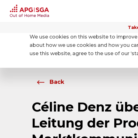
Take
We use cookies on this website to improve 
Home
About APG|SGA
News
about how we use cookies and how you can m
use this website, agree to the use of our ‘s
Back
Céline Denz üb
Leitung der Pr