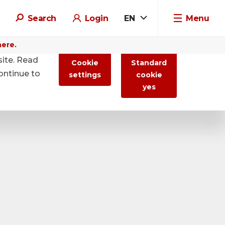
Search
Login
EN
Menu
here.
site. Read
Cookie
Standard
ontinue to
settings
cookie
yes