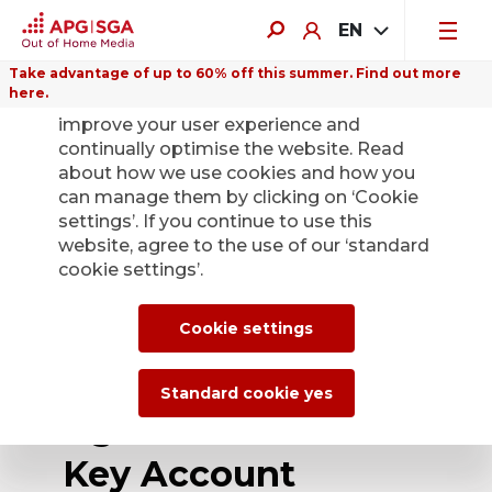
EN
Take advantage of up to 60% off this summer. Find out more
here.
We use cookies on this website to
improve your user experience and
continually optimise the website. Read
about how we use cookies and how you
can manage them by clicking on ‘Cookie
Back
settings’. If you continue to use this
website, agree to the use of our ‘standard
cookie settings’.
Interne
Nachfolgelösung an
Cookie settings
der Spitze des
Standard cookie yes
Agenturteams im
Key Account