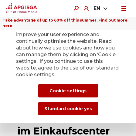
EN
Take advantage of up to 60% off this summer. Find out more
here.
We use cookies on this website to
improve your user experience and
continually optimise the website. Read
about how we use cookies and how you
can manage them by clicking on ‘Cookie
Back
settings’. If you continue to use this
website, agree to the use of our ‘standard
cookie settings’.
APG|SGA erhält den
Zuschlag für die
Cookie settings
Vermarktung von
Standard cookie yes
80 Werbeflächen
im Einkaufscenter