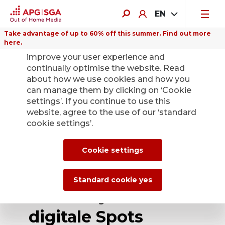
EN
Take advantage of up to 60% off this summer. Find out more
here.
We use cookies on this website to
improve your user experience and
continually optimise the website. Read
about how we use cookies and how you
can manage them by clicking on ‘Cookie
Back
settings’. If you continue to use this
website, agree to the use of our ‘standard
cookie settings’.
APG|SGA lanciert
Service für KI-
Cookie settings
generierte
Standard cookie yes
Plakatsujets und
digitale Spots