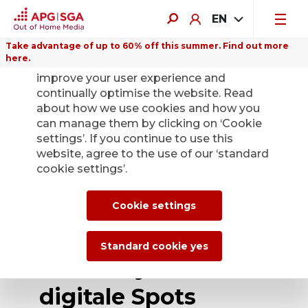
EN
Take advantage of up to 60% off this summer. Find out more
here.
We use cookies on this website to
improve your user experience and
continually optimise the website. Read
about how we use cookies and how you
can manage them by clicking on ‘Cookie
Back
settings’. If you continue to use this
website, agree to the use of our ‘standard
cookie settings’.
APG|SGA lanciert
Service für KI-
Cookie settings
generierte
Standard cookie yes
Plakatsujets und
digitale Spots